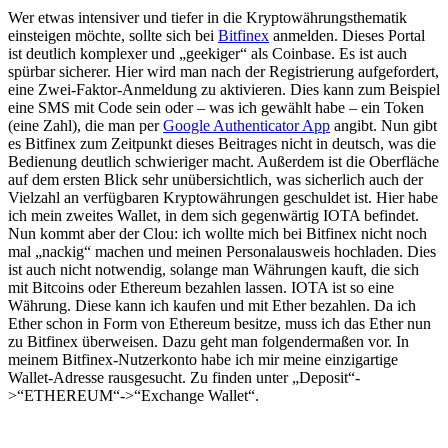
Wer etwas intensiver und tiefer in die Kryptowährungsthematik
einsteigen möchte, sollte sich bei
Bitfinex
anmelden. Dieses Portal
ist deutlich komplexer und „geekiger“ als Coinbase. Es ist auch
spürbar sicherer. Hier wird man nach der Registrierung aufgefordert,
eine Zwei-Faktor-Anmeldung zu aktivieren. Dies kann zum Beispiel
eine SMS mit Code sein oder – was ich gewählt habe – ein Token
(eine Zahl), die man per
Google Authenticator App
angibt. Nun gibt
es Bitfinex zum Zeitpunkt dieses Beitrages nicht in deutsch, was die
Bedienung deutlich schwieriger macht. Außerdem ist die Oberfläche
auf dem ersten Blick sehr unübersichtlich, was sicherlich auch der
Vielzahl an verfügbaren Kryptowährungen geschuldet ist. Hier habe
ich mein zweites Wallet, in dem sich gegenwärtig IOTA befindet.
Nun kommt aber der Clou: ich wollte mich bei Bitfinex nicht noch
mal „nackig“ machen und meinen Personalausweis hochladen. Dies
ist auch nicht notwendig, solange man Währungen kauft, die sich
mit Bitcoins oder Ethereum bezahlen lassen. IOTA ist so eine
Währung. Diese kann ich kaufen und mit Ether bezahlen. Da ich
Ether schon in Form von Ethereum besitze, muss ich das Ether nun
zu Bitfinex überweisen. Dazu geht man folgendermaßen vor. In
meinem Bitfinex-Nutzerkonto habe ich mir meine einzigartige
Wallet-Adresse rausgesucht. Zu finden unter „Deposit“-
>“ETHEREUM“->“Exchange Wallet“.