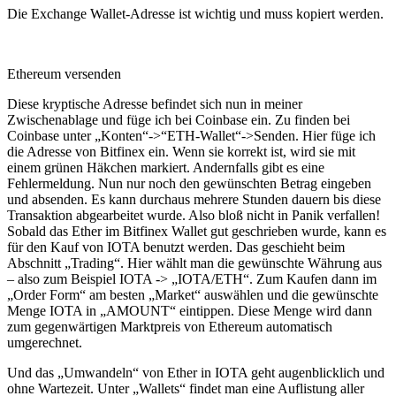
Die Exchange Wallet-Adresse ist wichtig und muss kopiert werden.
Ethereum versenden
Diese kryptische Adresse befindet sich nun in meiner
Zwischenablage und füge ich bei Coinbase ein. Zu finden bei
Coinbase unter „Konten“->“ETH-Wallet“->Senden. Hier füge ich
die Adresse von Bitfinex ein. Wenn sie korrekt ist, wird sie mit
einem grünen Häkchen markiert. Andernfalls gibt es eine
Fehlermeldung. Nun nur noch den gewünschten Betrag eingeben
und absenden. Es kann durchaus mehrere Stunden dauern bis diese
Transaktion abgearbeitet wurde. Also bloß nicht in Panik verfallen!
Sobald das Ether im Bitfinex Wallet gut geschrieben wurde, kann es
für den Kauf von IOTA benutzt werden. Das geschieht beim
Abschnitt „Trading“. Hier wählt man die gewünschte Währung aus
– also zum Beispiel IOTA -> „IOTA/ETH“. Zum Kaufen dann im
„Order Form“ am besten „Market“ auswählen und die gewünschte
Menge IOTA in „AMOUNT“ eintippen. Diese Menge wird dann
zum gegenwärtigen Marktpreis von Ethereum automatisch
umgerechnet.
Und das „Umwandeln“ von Ether in IOTA geht augenblicklich und
ohne Wartezeit. Unter „Wallets“ findet man eine Auflistung aller