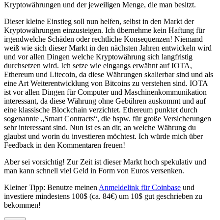
Kryptowährungen und der jeweiligen Menge, die man besitzt.
Dieser kleine Einstieg soll nun helfen, selbst in den Markt der
Kryptowährungen einzusteigen. Ich übernehme kein Haftung für
irgendwelche Schäden oder rechtliche Konsequenzen! Niemand
weiß wie sich dieser Markt in den nächsten Jahren entwickeln wird
und vor allen Dingen welche Kryptowährung sich langfristig
durchsetzen wird. Ich setze wie eingangs erwähnt auf IOTA,
Ethereum und Litecoin, da diese Währungen skalierbar sind und als
eine Art Weiterentwicklung von Bitcoins zu verstehen sind. IOTA
ist vor allen Dingen für Computer und Maschinenkommunikation
interessant, da diese Währung ohne Gebühren auskommt und auf
eine klassische Blockchain verzichtet. Ethereum punktet durch
sogenannte „Smart Contracts“, die bspw. für große Versicherungen
sehr interessant sind. Nun ist es an dir, an welche Währung du
glaubst und worin du investieren möchtest. Ich würde mich über
Feedback in den Kommentaren freuen!
Aber sei vorsichtig! Zur Zeit ist dieser Markt hoch spekulativ und
man kann schnell viel Geld in Form von Euros versenken.
Kleiner Tipp: Benutze meinen
Anmeldelink für Coinbase
und
investiere mindestens 100$ (ca. 84€) um 10$ gut geschrieben zu
bekommen!