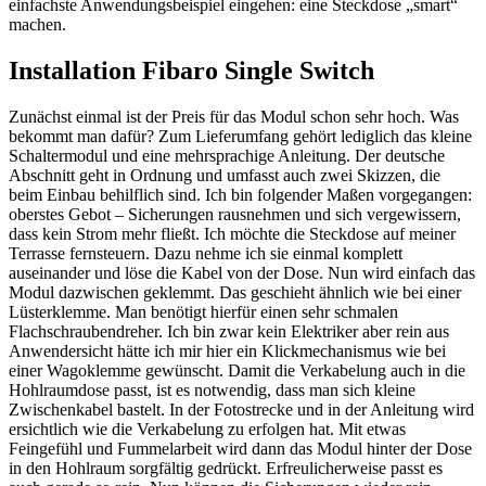
einfachste Anwendungsbeispiel eingehen: eine Steckdose „smart“
machen.
Installation Fibaro Single Switch
Zunächst einmal ist der Preis für das Modul schon sehr hoch. Was
bekommt man dafür? Zum Lieferumfang gehört lediglich das kleine
Schaltermodul und eine mehrsprachige Anleitung. Der deutsche
Abschnitt geht in Ordnung und umfasst auch zwei Skizzen, die
beim Einbau behilflich sind. Ich bin folgender Maßen vorgegangen:
oberstes Gebot – Sicherungen rausnehmen und sich vergewissern,
dass kein Strom mehr fließt. Ich möchte die Steckdose auf meiner
Terrasse fernsteuern. Dazu nehme ich sie einmal komplett
auseinander und löse die Kabel von der Dose. Nun wird einfach das
Modul dazwischen geklemmt. Das geschieht ähnlich wie bei einer
Lüsterklemme. Man benötigt hierfür einen sehr schmalen
Flachschraubendreher. Ich bin zwar kein Elektriker aber rein aus
Anwendersicht hätte ich mir hier ein Klickmechanismus wie bei
einer Wagoklemme gewünscht. Damit die Verkabelung auch in die
Hohlraumdose passt, ist es notwendig, dass man sich kleine
Zwischenkabel bastelt. In der Fotostrecke und in der Anleitung wird
ersichtlich wie die Verkabelung zu erfolgen hat. Mit etwas
Feingefühl und Fummelarbeit wird dann das Modul hinter der Dose
in den Hohlraum sorgfältig gedrückt. Erfreulicherweise passt es