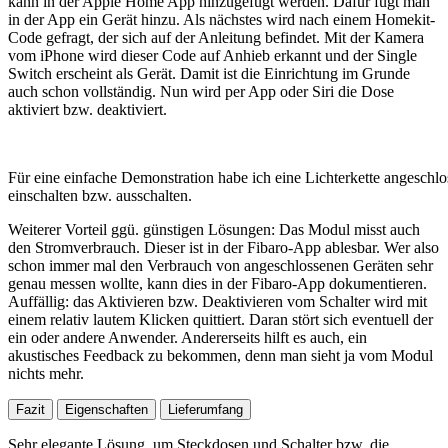
kann in der Apple Home App hinzugefügt werden. Dafür fügt man
in der App ein Gerät hinzu. Als nächstes wird nach einem Homekit-
Code gefragt, der sich auf der Anleitung befindet. Mit der Kamera
vom iPhone wird dieser Code auf Anhieb erkannt und der Single
Switch erscheint als Gerät. Damit ist die Einrichtung im Grunde
auch schon vollständig. Nun wird per App oder Siri die Dose
aktiviert bzw. deaktiviert.
Für eine einfache Demonstration habe ich eine Lichterkette angeschl
einschalten bzw. ausschalten.
Weiterer Vorteil ggü. günstigen Lösungen: Das Modul misst auch
den Stromverbrauch. Dieser ist in der Fibaro-App ablesbar. Wer also
schon immer mal den Verbrauch von angeschlossenen Geräten sehr
genau messen wollte, kann dies in der Fibaro-App dokumentieren.
Auffällig: das Aktivieren bzw. Deaktivieren vom Schalter wird mit
einem relativ lautem Klicken quittiert. Daran stört sich eventuell der
ein oder andere Anwender. Andererseits hilft es auch, ein
akustisches Feedback zu bekommen, denn man sieht ja vom Modul
nichts mehr.
Fazit
Eigenschaften
Lieferumfang
Sehr elegante Lösung, um Steckdosen und Schalter bzw. die