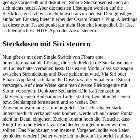
genüge vorgestellt und diskutiert. Smarte Steckdosen ist auch an
sich nichts neues. Aber die meisten Lösungen werden auf die
Steckdose gesetzt, was nicht hübsch anzusehen ist. Den günstigen,
einfachen Einstieg bietet hierbei der Osram Smart + Plug. Allerdings
ist dieser zum Testzeitpunkt gar nicht Homekit kompatibel. Er lässt
sich lediglich via HUE-App oder Alexa steuern.
Steckdosen mit Siri steuern
Nun gibt es mit dem Single Switch von Fibaro eine
homekitkomapatible Lösung, die sich direkt in die Steckdose oder
im Lichtschalter verbauen lässt. Das ist ein Modul, dass sozusagen
zwischen Stromleitung und Dose geklemmt wird. Via Siri oder
Fibaro-App lässt sich dann die Dose bzw. der Schalter mit Strom
versorgen. Auf diese Weise kann man diverse Elektrogeräte mit
Strom versorgen. Denkbare Szenarien: Die Kaffeemaschine
aktivieren, einen Badezimmer-Lüfter starten, Leuchtmittel steuern
bzw. Stehlampen fernsteuern und so weiter. Der
Anwendungsumfang ist umfangreich. Da Lichtschalter stark
unterschiedlich verkabelt sein können, werde ich auf diesen Punkt
nicht im Detail eingehen. Zudem kommt noch die Tatsache, dass
Eingriffe in die Elektrik von Fachleuten vorgenommen werden
sollten! Das Nachbauen von meinem Vorgehen, sollte von Laien
gemieden werden! Daher werde ich in diesem Testbericht auf das